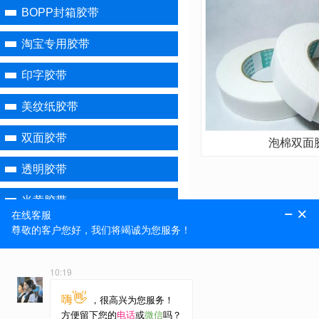
BOPP封箱胶带
淘宝专用胶带
印字胶带
美纹纸胶带
双面胶带
泡棉双面
透明胶带
米黄胶带
高粘泡棉胶带
玻璃纤维胶带
超市扎口胶带